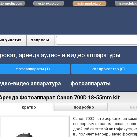
stor
media
.com
nestor
expo
.com
nestor
market
.com
nestor
club
.
ия участия
запросы
рокат, арнеда аудио- и видео аппаратуры.
фотоаппараты (1)
квадрокоптер (0)
удио-видео аппаратура
фотоаппараты
Аренда Фотоаппарат Canon 700D 18-55mm kit
кратко
подробно
на 
Canon 700D - это зеркальная каме
сенсорным экраном, оснащенная
двойной системой автофокуса, к
выполняет непрерывную фокуси