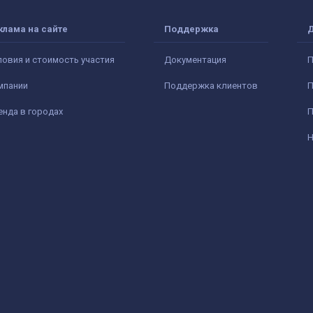
клама на сайте
Поддержка
ловия и стоимость участия
Документация
П
мпании
Поддержка клиентов
П
енда в городах
П
Н