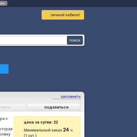
com
личный кабинет
запомнить
карте
поделиться
ра с
цена за сутки: 22
оторая
24
Минимальный заказ
ч.
ровку
(1 сут.)