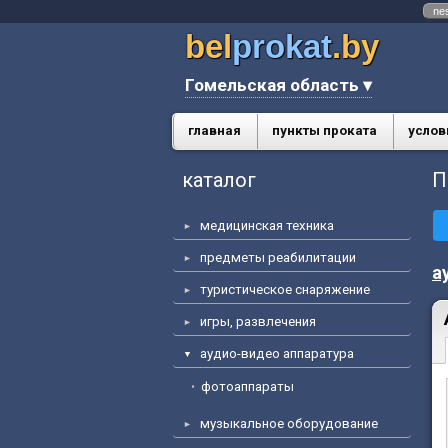
ne
bel
prokat
.by
Гомельская область ▾
главная
пункты проката
услов
каталог
П
медицинская техника
предметы реабилитации
а
туристическое снаряжение
игры, развлечения
аудио-видео аппаратура
фотоаппараты
музыкальное оборудование