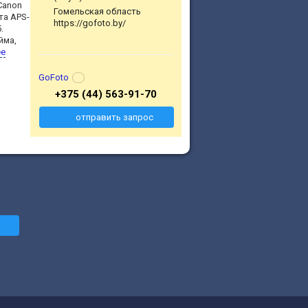
Canon
Гомельская область
та APS-
https://gofoto.by/
.
йма,
ее
GoFoto
+375 (44) 563-91-70
отправить запрос