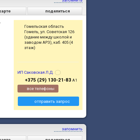
запомнить
карте
поделиться
е
Гомельская область
Гомель, ул. Советская 126
(здание между школой и
заводом АРЗ), каб. 405 (4
этаж)
ИП Саковская Л.Д.
+375 (29) 130-21-83
А1
все телефоны
отправить запрос
запомнить
карте
поделиться