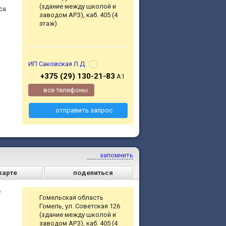
(здание между школой и
са
заводом АРЗ), каб. 405 (4
этаж)
ИП Саковская Л.Д.
+375 (29) 130-21-83
А1
все телефоны
отправить запрос
запомнить
карте
поделиться
е
Гомельская область
Гомель, ул. Советская 126
(здание между школой и
заводом АРЗ), каб. 405 (4