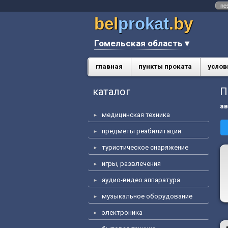
ne
bel
prokat
.by
Гомельская область ▾
главная
пункты проката
услов
каталог
П
ав
медицинская техника
предметы реабилитации
туристическое снаряжение
игры, развлечения
аудио-видео аппаратура
музыкальное оборудование
электроника