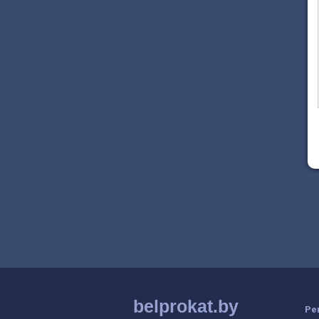
belprokat.by
Ре