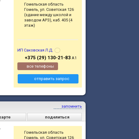
е
Гомельская область
Гомель, ул. Советская 126
(здание между школой и
заводом АРЗ), каб. 405 (4
этаж)
ИП Саковская Л.Д.
+375 (29) 130-21-83
А1
все телефоны
отправить запрос
запомнить
карте
поделиться
е
Гомельская область
Гомель, ул. Советская 126