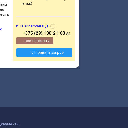
этаж)
ьким
сло
ется в
ИП Саковская Л.Д.
е
+375 (29) 130-21-83
А1
все телефоны
отправить запрос
Документы