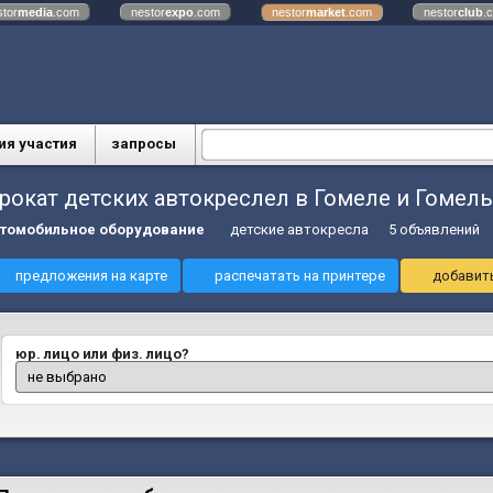
stor
media
.com
nestor
expo
.com
nestor
market
.com
nestor
club
.
ия участия
запросы
рокат детских автокреслел в Гомеле и Гомел
томобильное оборудование
детские автокресла
5 объявлений
предложения на карте
распечатать на принтере
добавить
юр. лицо или физ. лицо?