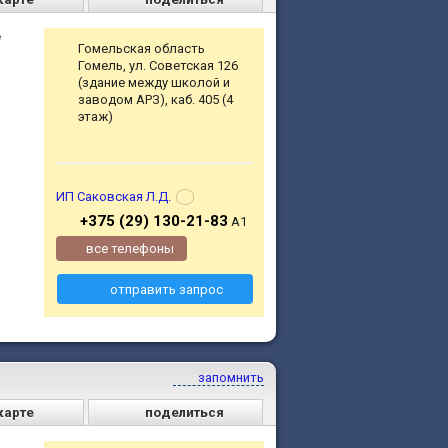
е
Гомельская область
Гомель, ул. Советская 126
(здание между школой и
заводом АРЗ), каб. 405 (4
этаж)
ИП Саковская Л.Д.
+375 (29) 130-21-83
А1
все телефоны
отправить запрос
запомнить
карте
поделиться