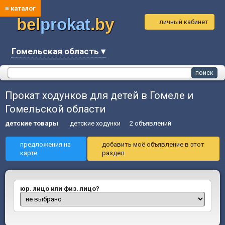
≡ каталог
bel
prokat
.by
личный кабинет
Гомельская область ▾
Прокат ходунков для детей в Гомеле и
Гомельской области
детские товары
детские ходунки
2 объявлений
предложения на
добавить моё объявление в этот
карте
раздел
юр. лицо или физ. лицо?