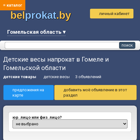
≡ каталог
bel
prokat
.by
личный кабинет
Гомельская область ▾
Детские весы напрокат в Гомеле и
Гомельской области
детские товары
детские весы
3 объявлений
предложения на
добавить моё объявление в этот
карте
раздел
юр. лицо или физ. лицо?