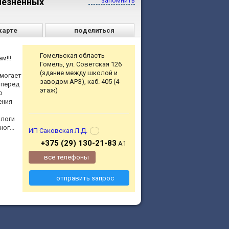
лезненных
запомнить
карте
поделиться
Гомельская область
м!!!
Гомель, ул. Советская 126
(здание между школой и
могает
заводом АРЗ), каб. 405 (4
 перед
этаж)
о
ения
ологи
ог...
ИП Саковская Л.Д.
+375 (29) 130-21-83
А1
все телефоны
отправить запрос