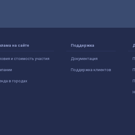
клама на сайте
Поддержка
ловия и стоимость участия
Документация
П
мпании
Поддержка клиентов
П
енда в городах
П
Н