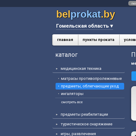
ne
bel
prokat
.by
Гомельская область ▾
главная
пункты проката
услов
каталог
П
ме
медицинская техника
матрасы противопролежневые
предметы, облегчающие уход
ингаляторы
смотреть все
предметы реабилитации
туристическое снаряжение
игры, развлечения