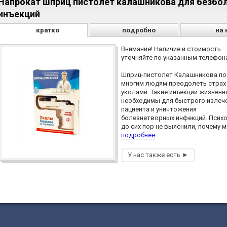
Напрокат шприц пистолет калашникова для безбо
инъекций
кратко
подробно
на 
Внимание! Наличие и стоимость
уточняйте по указанным телефона
.
Шприц-пистолет Калашникова по
многим людям преодолеть страх
уколами. Такие инъекции жизненн
необходимы для быстрого излеч
пациента и уничтожения
болезнетворных инфекций. Псих
до сих пор не выяснили, почему мн
подробнее