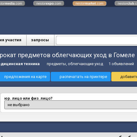
stor
media
.com
nestor
expo
.com
nestor
market
.com
nestor
club
.
ия участия
запросы
рокат предметов облегчающих уход в Гомеле 
дицинская техника
предметы, облегчающие уход
1 объявлений
предложения на карте
распечатать на принтере
добавить
юр. лицо или физ. лицо?