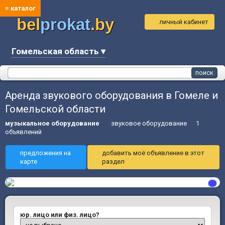
≡ каталог
bel
prokat
.by
личный кабинет
Гомельская область ▾
Аренда звукового оборудования в Гомеле и
Гомельской области
музыкальное оборудование
звуковое оборудование
1
объявлений
предложения на
добавить моё объявление в этот
карте
раздел
юр. лицо или физ. лицо?